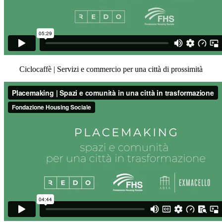
Ciclocaffè | Servizi e commercio per una città di prossimità