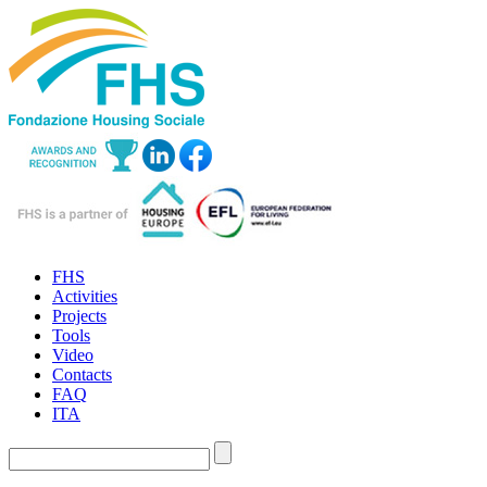
FHS
Activities
Projects
Tools
Video
Contacts
FAQ
ITA