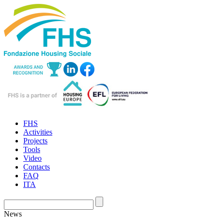
FHS
Activities
Projects
Tools
Video
Contacts
FAQ
ITA
News