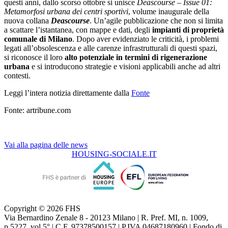
questi anni, dallo scorso ottobre si unisce
Deascourse – Issue 01:
Metamorfosi urbana dei centri sportivi
, volume inaugurale della
nuova collana
Deascourse
. Un’agile pubblicazione che non si limita
a scattare l’istantanea, con mappe e dati, degli
impianti di proprietà
comunale di Milano
. Dopo aver evidenziato le criticità, i problemi
legati all’obsolescenza e alle carenze infrastrutturali di questi spazi,
si riconosce il loro
alto potenziale in termini di rigenerazione
urbana
e si introducono strategie e visioni applicabili anche ad altri
contesti.
Leggi l’intera notizia direttamente dalla
Fonte
Fonte: artribune.com
Vai alla pagina delle news
HOUSING-SOCIALE.IT
Copyright © 2026 FHS
Via Bernardino Zenale 8 - 20123 Milano | R. Pref. MI, n. 1009,
p.5227, vol.5° | C.F. 97378500157 | P.IVA 04687180960 | Fondo di