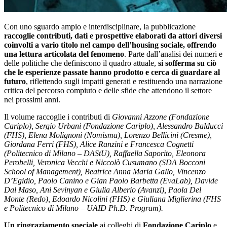
Con uno sguardo ampio e interdisciplinare, la pubblicazione
raccoglie contributi, dati e prospettive elaborati da attori diversi
coinvolti a vario titolo nel campo dell’housing sociale, offrendo
una lettura articolata del fenomeno
. Parte dall’analisi dei numeri e
delle politiche che definiscono il quadro attuale,
si sofferma su ciò
che le esperienze passate hanno prodotto e cerca di guardare al
futuro
, riflettendo sugli impatti generati e restituendo una narrazione
critica del percorso compiuto e delle sfide che attendono il settore
nei prossimi anni.
Il volume raccoglie i contributi di
Giovanni Azzone (Fondazione
Cariplo), Sergio Urbani (Fondazione Cariplo), Alessandro Balducci
(FHS), Elena Molignoni (Nomisma), Lorenzo Bellicini (Cresme),
Giordana Ferri (FHS), Alice Ranzini e Francesca Cognetti
(Politecnico di Milano – DAStU), Raffaella Saporito, Eleonora
Perobelli, Veronica Vecchi e Niccolò Cusumano (SDA Bocconi
School of Management), Beatrice Anna Maria Gallo, Vincenzo
D’Egidio, Paolo Canino e Gian Paolo Barbetta (EvaLab), Davide
Dal Maso, Ani Sevinyan e Giulia Alberio (Avanzi), Paola Del
Monte (Redo), Edoardo Nicolini (FHS) e Giuliana Miglierina (FHS
e Politecnico di Milano – UAID Ph.D. Program).
Un ringraziamento speciale
ai colleghi di
Fondazione Cariplo
e