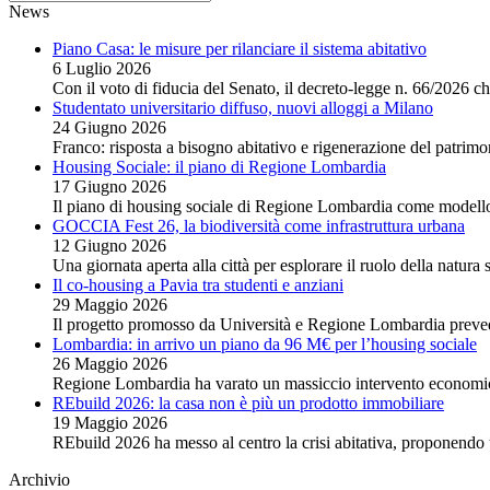
News
Piano Casa: le misure per rilanciare il sistema abitativo
6 Luglio 2026
Con il voto di fiducia del Senato, il decreto-legge n. 66/2026 ch
Studentato universitario diffuso, nuovi alloggi a Milano
24 Giugno 2026
Franco: risposta a bisogno abitativo e rigenerazione del patri
Housing Sociale: il piano di Regione Lombardia
17 Giugno 2026
Il piano di housing sociale di Regione Lombardia come modello
GOCCIA Fest 26, la biodiversità come infrastruttura urbana
12 Giugno 2026
Una giornata aperta alla città per esplorare il ruolo della natura
Il co-housing a Pavia tra studenti e anziani
29 Maggio 2026
Il progetto promosso da Università e Regione Lombardia preve
Lombardia: in arrivo un piano da 96 M€ per l’housing sociale
26 Maggio 2026
Regione Lombardia ha varato un massiccio intervento economico
REbuild 2026: la casa non è più un prodotto immobiliare
19 Maggio 2026
REbuild 2026 ha messo al centro la crisi abitativa, proponendo
Archivio