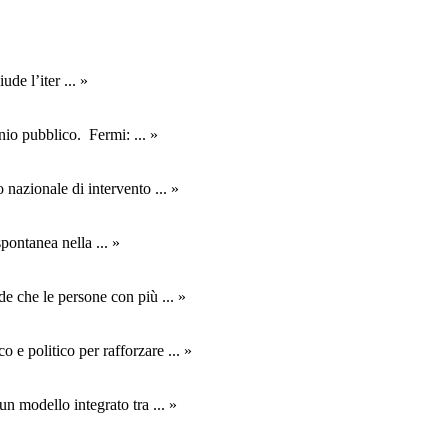
iude l’iter
... »
monio pubblico. Fermi:
... »
 nazionale di intervento
... »
 spontanea nella
... »
de che le persone con più
... »
 e politico per rafforzare
... »
 un modello integrato tra
... »