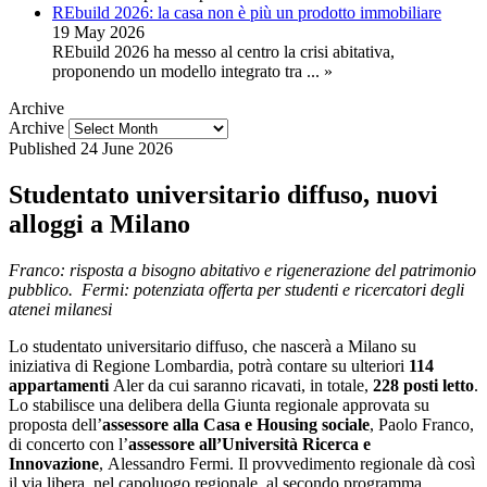
REbuild 2026: la casa non è più un prodotto immobiliare
19 May 2026
REbuild 2026 ha messo al centro la crisi abitativa,
proponendo un modello integrato tra
... »
Archive
Archive
Published
24 June 2026
Studentato universitario diffuso, nuovi
alloggi a Milano
Franco: risposta a bisogno abitativo e rigenerazione del patrimonio
pubblico. Fermi: potenziata offerta per studenti e ricercatori degli
atenei milanesi
Lo studentato universitario diffuso, che nascerà a Milano su
iniziativa di Regione Lombardia, potrà contare su ulteriori
114
appartamenti
Aler da cui saranno ricavati, in totale,
228 posti letto
.
Lo stabilisce una delibera della Giunta regionale approvata su
proposta dell’
assessore alla Casa e Housing sociale
, Paolo Franco,
di concerto con l’
assessore all’Università Ricerca e
Innovazione
, Alessandro Fermi. Il provvedimento regionale dà così
il via libera, nel capoluogo regionale, al secondo programma