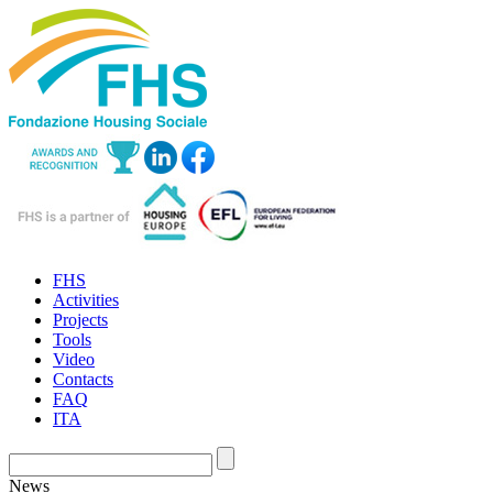
FHS
Activities
Projects
Tools
Video
Contacts
FAQ
ITA
News